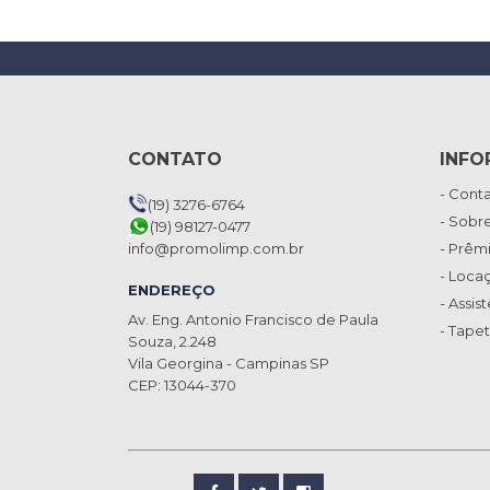
CONTATO
INFO
- Cont
(19) 3276-6764
- Sobr
(19) 98127-0477
info@promolimp.com.br
- Prêm
- Loca
ENDEREÇO
- Assis
Av. Eng. Antonio Francisco de Paula
- Tape
Souza, 2.248
Vila Georgina - Campinas SP
CEP: 13044-370