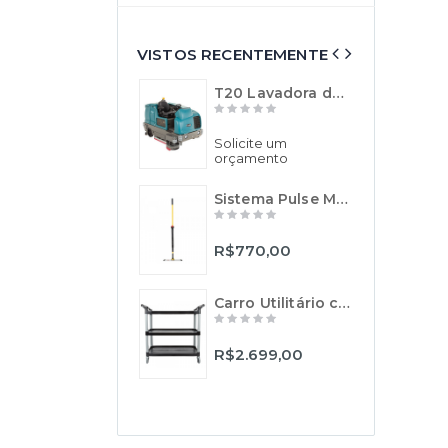
VISTOS RECENTEMENTE
T20 Lavadora de Piso Industrial de Operação a Bordo - TENNANT
Solicite um
R$
orçamento
R
Sistema Pulse Mop com Aplicador de Líquidos - Rubbermaid
R$770,00
R
Carro Utilitário com 3 Prateleiras XTRA - Preto - Rubbermaid
R$2.699,00
R