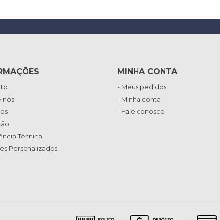
RMAÇÕES
MINHA CONTA
ato
- Meus pedidos
e nós
- Minha conta
ios
- Fale conosco
ção
tência Técnica
tes Personalizados