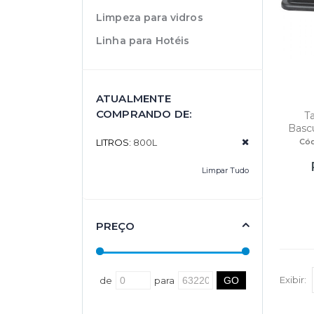
Limpeza para vidros
Linha para Hotéis
ATUALMENTE
COMPRANDO DE:
T
Basc
Có
LITROS:
800L
Limpar Tudo
PREÇO
Exibir:
de
para