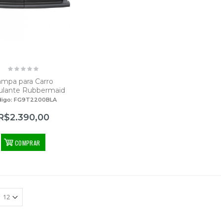
ampa para Carro
ulante Rubbermaid
digo: FG9T2200BLA
R$2.390,00
COMPRAR