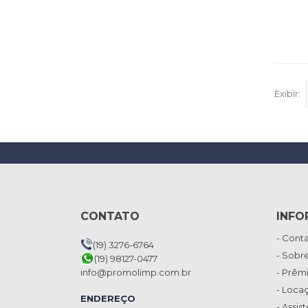
Exibir:
CONTATO
INFO
- Cont
(19) 3276-6764
- Sobr
(19) 98127-0477
info@promolimp.com.br
- Prêm
- Loca
ENDEREÇO
- Assis