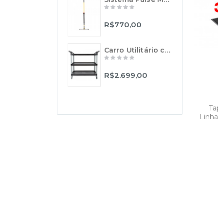
R$770,00
R
Carro Utilitário com 3 Prateleiras XTRA - Preto - Rubbermaid
R$2.699,00
R
Ta
Linha