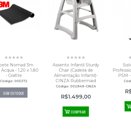
Lavador limpador de vidros combinado Vice Versa 35cm - Unger
$283,00
Balde Espremedor WaveBrake 33L-AMARELO
$970,00
pete Nomad 3m
Assento Infantil Sturdy
Sis
 Acqua - 1,20 x 1,80
Chair (Cadeira de
Professi
- Grafite
Alimentação Infantil)-
PSM -
CINZA Rubbermaid
Código: 005372
Cód
Código: 002849-CINZA
R
SEM ESTOQUE
R$1.499,00
COMPRAR