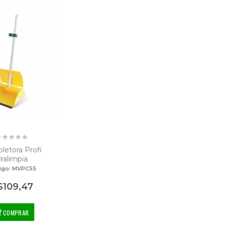
letora Profi
ralimpia
igo: MVPC55
$109,47
COMPRAR