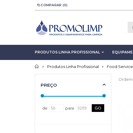
COMPARAR (0)
PRODUTOS LINHA PROFISSIONAL
EQUIPAM
Início
Produtos Linha Profissional
Food Service
Ordem
PREÇO
de
para