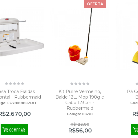
OFERTA
sa Troca Fraldas
Kit Pulire Vermelho,
Pá Co
ontal - Rubbermaid
Balde 12L, Mop 190g e
B
Cabo 123cm -
igo: FG781888LPLAT
Cód
Rubbermaid
R$2.670,00
R
Código: 111678
R$123,00
COMPRAR
R$56,00