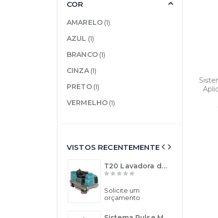
COR
AMARELO
(1)
AZUL
(1)
BRANCO
(1)
CINZA
(1)
Sist
PRETO
(1)
Apli
VERMELHO
(1)
VISTOS RECENTEMENTE
T20 Lavadora de Piso Industrial de Operação a Bordo - TENNANT
Solicite um
R$
orçamento
R
Sistema Pulse Mop com Aplicador de Líquidos - Rubbermaid