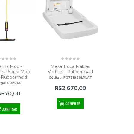
tema Mop -
Mesa Troca Fraldas
onal Spray Mop -
Vertical - Rubbermaid
 Rubbermaid
Código: FG781988LPLAT
igo: 002960
R$2.670,00
$570,00
COMPRAR
COMPRAR