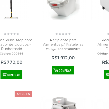
ema Pulse Mop com
Recipiente para
Reci
cador de Líquidos -
Alimentos p/ Prateleiras
Alimen
Rubbermaid
D
Código: FG9G5700WHT
Código: 000966
Código
R$1.912,00
R$770,00
R$
COMPRAR
COMPRAR
Refil Mop Úmido de Algodão Ponta Dobrada 340g-AZUL
OFERTA
30,00
$22,00