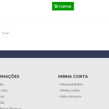
COMPRAR
RMAÇÕES
MINHA CONTA
ato
- Meus pedidos
e nós
- Minha conta
ios
- Fale conosco
ção
tência Técnica